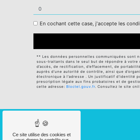
En cochant cette case, j'accepte les condi
** Les données personnelles communiquées sont néce
sous-traitants dans le seul but de répondre à votr
d’accès, de rectification, d’effacement, de portabili
auprès d’une autorité de contrôle, ainsi que d’orga
électronique à l'adresse . Un justificatif d'identi
prescription légale aux fins probatoires et de gesti
cette adresse:
Bloctel.gouv.fr
. Consultez le site cni
Ce site utilise des cookies et
vous donne le contrôle sur