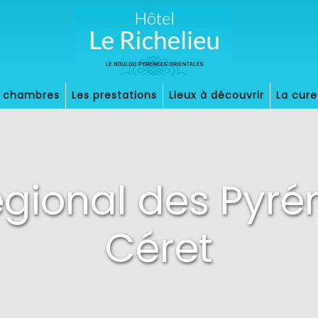
s chambres
Les prestations
Lieux à découvrir
La cure
égional des Pyr
Céret