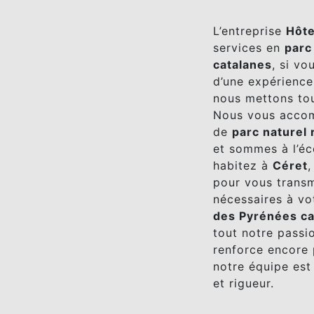
L’entreprise
Hôte
services en
parc
catalanes
, si vo
d’une expérience 
nous mettons tou
Nous vous accom
de
parc naturel
et sommes à l’éc
habitez à
Céret
,
pour vous transm
nécessaires à vo
des Pyrénées ca
tout notre passi
renforce encore 
notre équipe est 
et rigueur.