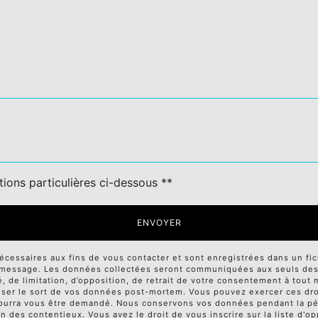
tions particulières ci-dessous **
ENVOYER
ssaires aux fins de vous contacter et sont enregistrées dans un fichi
e message. Les données collectées seront communiquées aux seuls desti
té, de limitation, d’opposition, de retrait de votre consentement à tou
niser le sort de vos données post-mortem. Vous pouvez exercer ces droi
té pourra vous être demandé. Nous conservons vos données pendant la p
on des contentieux. Vous avez le droit de vous inscrire sur la liste d