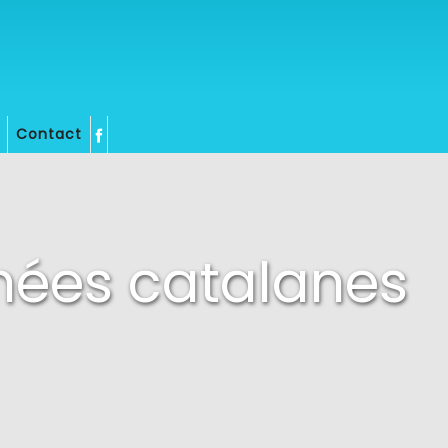
Contact
énées catalanes