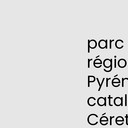
parc 
régio
Pyré
cata
Cére