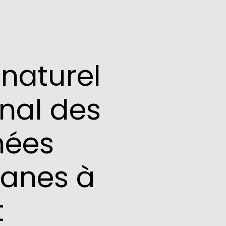
naturel
nal des
nées
lanes à
t