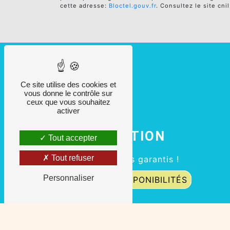
cette adresse:
Bloctel.gouv.fr
. Consultez le site cni
Ce site utilise des cookies et
vous donne le contrôle sur
ceux que vous souhaitez
activer
RÉSERVATION
Tout accepter
Tout refuser
Les meilleurs tarifs garantis !
Personnaliser
CONNAÎTRE LES DISPONIBILITÉS